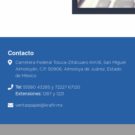
Contacto
Carretera Federal Toluca-Zitácuaro Km.16, San Miguel
Almoloyán, C.P. 50906, Almoloya de Juárez, Estado
de México.
Tel:
55580 43285 y 72227 67120
Extensiones:
1287 y 1221
ventaspapel@krafir.mx